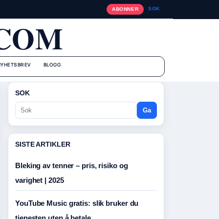
SOK
ABONNER
.COM
NYHETSBREV
BLOGG
SOK
Ga
SISTE ARTIKLER
Bleking av tenner – pris, risiko og
varighet | 2025
YouTube Music gratis: slik bruker du
tjenesten uten å betale