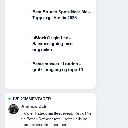
Best Brunch Spots Near Me –
Toppvalg i Austin 2025
uBlock Origin Lite –
Sammenligning med
originalen
Beste museer i London –
gratis inngang og topp 10
LIVEKOMMENTARER
Sara Lind
Nyttig kontekst rundt Bleking av tenner
– pris, risiko og.... Hold gjerne denne
livestrengen oppdatert.