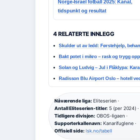
Norge-Israel fotball 2025: Kanal,
tidspunkt og resultat
4 RELATERTE INNLEGG
Skulder ut av ledd: Førstehjelp, behan
Bakt potet i mikro – rask og trygg opps
Solan og Ludvig – Jul i Flåklypa: Kara
Radisson Blu Airport Oslo – hotell 
Nåværende liga:
Eliteserien ·
Antall Eliteserien-titler:
5 (per 2024) ·
Tidligere divisjon:
OBOS-ligaen ·
Supporterkallenavn:
Kanarifuglene ·
Offisiell side:
lsk.no/tabell