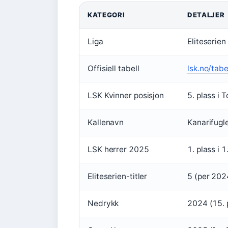
KATEGORI
DETALJER
Liga
Eliteserien
Offisiell tabell
lsk.no/tabe
LSK Kvinner posisjon
5. plass i
Kallenavn
Kanarifugl
LSK herrer 2025
1. plass i 
Eliteserien-titler
5 (per 202
Nedrykk
2024 (15. p