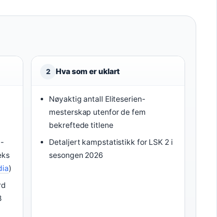
Hva som er uklart
2
Nøyaktig antall Eliteserien-
mesterskap utenfor de fem
bekreftede titlene
n-
Detaljert kampstatistikk for LSK 2 i
eks
sesongen 2026
dia
)
rd
8