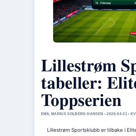
Lillestrøm S
tabeller: Eli
Toppserien
EMIL MARIUS SOLBERG HANSEN • 2026-04-21 • 
Lillestrøm Sportsklubb er tilbake i El