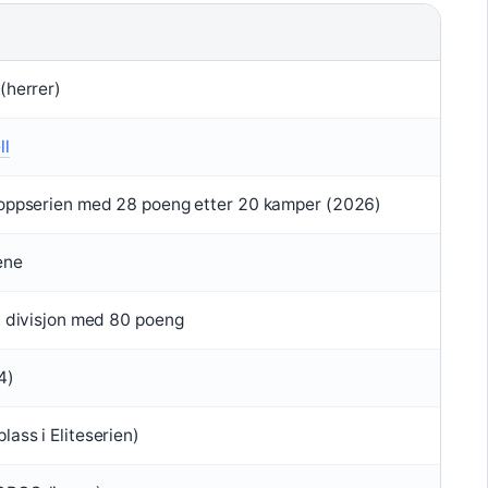
 (herrer)
ll
 Toppserien med 28 poeng etter 20 kamper (2026)
ene
1. divisjon med 80 poeng
4)
lass i Eliteserien)