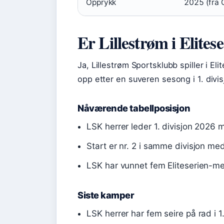
Opprykk
2025 (fra 
Er Lillestrøm i Elites
Ja, Lillestrøm Sportsklubb spiller i E
opp etter en suveren sesong i 1. divisj
Nåværende tabellposisjon
LSK herrer leder 1. divisjon 2026 
Start er nr. 2 i samme divisjon med
LSK har vunnet fem Eliteserien-me
Siste kamper
LSK herrer har fem seire på rad i 1.