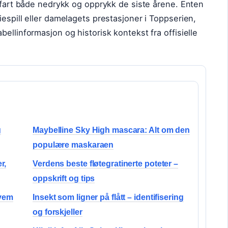
erfart både nedrykk og opprykk de siste årene. Enten
espill eller damelagets prestasjoner i Toppserien,
ellinformasjon og historisk kontekst fra offisielle
g
Maybelline Sky High mascara: Alt om den
populære maskaraen
r,
Verdens beste fløtegratinerte poteter –
oppskrift og tips
Hvem
Insekt som ligner på flått – identifisering
og forskjeller