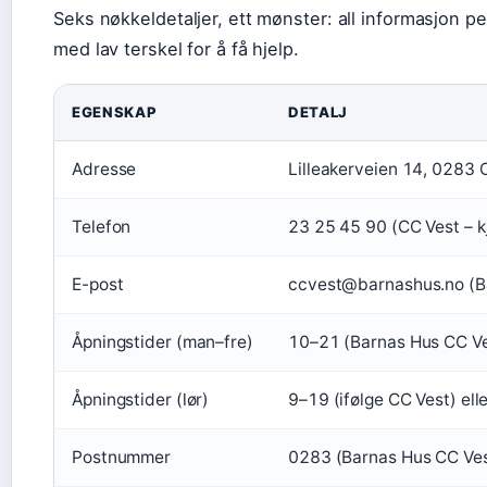
Seks nøkkeldetaljer, ett mønster: all informasjon pe
med lav terskel for å få hjelp.
EGENSKAP
DETALJ
Adresse
Lilleakerveien 14, 0283 O
Telefon
23 25 45 90 (CC Vest – kj
E-post
ccvest@barnashus.no (Ba
Åpningstider (man–fre)
10–21 (Barnas Hus CC Vest
Åpningstider (lør)
9–19 (ifølge CC Vest) ell
Postnummer
0283 (Barnas Hus CC Ves