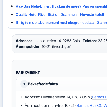
Ray-Ban Meta-briller: Hva kan de gjøre? Pris og spesifi
Quality Hotel River Station Drammen – Høyeste hotell
Billig te mobilabonnement med ubegren et data – Samme
Adresse:
Lilleakerveien 14, 0283 Oslo ·
Telefon:
23 25
Åpningstider:
10–21 (hverdager)
RASK OVERSIKT
Bekreftede fakta
1
Adresse: Lilleakerveien 14, 0283 Oslo (
Barnas H
Åpningstider man–fre: 10–21 (
Barnas Hus CC Ves