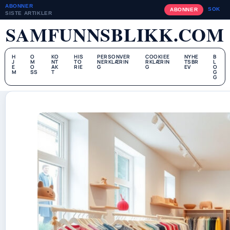
ABONNER
SOK
ABONNER
SISTE ARTIKLER
SAMFUNNSBLIKK.COM
H
O
KO
HIS
PERSONVER
COOKIEE
NYHE
B
J
M
NT
TO
NERKLÆRIN
RKLÆRIN
TSBR
L
E
O
AK
RIE
G
G
EV
O
M
SS
T
G
G