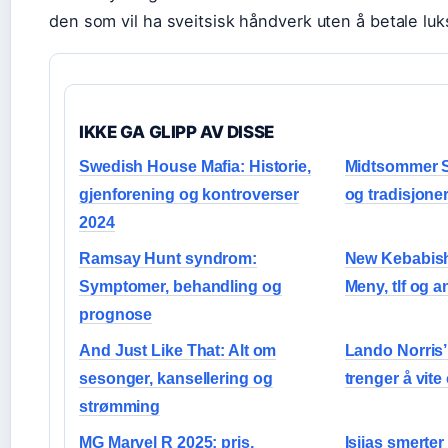
den som vil ha sveitsisk håndverk uten å betale lu
IKKE GA GLIPP AV DISSE
Swedish House Mafia: Historie,
Midtsommer S
gjenforening og kontroverser
og tradisjone
2024
Ramsay Hunt syndrom:
New Kebabish 
Symptomer, behandling og
Meny, tlf og 
prognose
And Just Like That: Alt om
Lando Norris’
sesonger, kansellering og
trenger å vit
strømming
MG Marvel R 2025: pris,
Isjias smerter