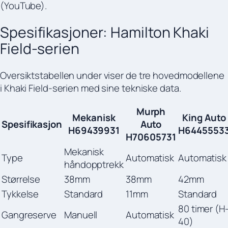
(YouTube).
Spesifikasjoner: Hamilton Khaki
Field-serien
Oversiktstabellen under viser de tre hovedmodellene
i Khaki Field-serien med sine tekniske data.
Murph
Mekanisk
King Auto
Spesifikasjon
Auto
H69439931
H6445553
H70605731
Mekanisk
Type
Automatisk
Automatisk
håndopptrekk
Størrelse
38mm
38mm
42mm
Tykkelse
Standard
11mm
Standard
80 timer (H
Gangreserve
Manuell
Automatisk
40)