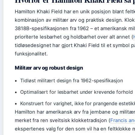
Hamilton Khaki Field har en unik posisjon blant fel
kombinasjon av militær arv og praktisk design. Kl
3818B-spesifikasjonen fra 1962 – et amerikansk mi
prioriterte lesbarhet og holdbarhet over alt annet (
tidløsedesignet har gjort Khaki Field til et symbol p
funksjonalitet.
Militær arv og robust design
Tidløst militært design fra 1962-spesifikasjon
Optimalisert for lesbarhet under krevende forhold
Konstruert for varighet, ikke for prangende estetik
Hamilton har amerikansk arv fra jernbane og militær
merket fra ren sveitsisk klokketradisjon (
Francis a
ekspertenes valg for den som vil ha en feltklokke 