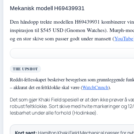
Mekanisk modell H69439931
Den håndopp trekte modellen H69439931 kombinerer vin
inspirasjon til $545 USD (Gnomon Watches). Murph-mod
og en stor skive som passer godt under mansett (
YouTube
THE UPSHOT
Reddit-fellesskapet beskriver bevegelsen som grunnleggende funk
– akkurat det en feltklokke skal være (
WatchCrunch
).
Det som gjør Khaki Field spesiell er at den ikke prøver å 
robust feltklokke. Sort skive med hvite markeringer og 12/
lesbarhet under alle forhold (Hodinkee).
Kort sagt:
Hamilton Khaki Field Mechanical passer for nyb