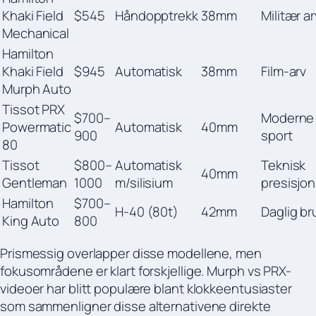
Khaki Field
$545
Håndopptrekk
38mm
Militær ar
Mechanical
Hamilton
Khaki Field
$945
Automatisk
38mm
Film-arv
Murph Auto
Tissot PRX
$700–
Moderne
Powermatic
Automatisk
40mm
900
sport
80
Tissot
$800–
Automatisk
Teknisk
40mm
Gentleman
1000
m/silisium
presisjon
Hamilton
$700–
H-40 (80t)
42mm
Daglig br
King Auto
800
Prismessig overlapper disse modellene, men
fokusområdene er klart forskjellige. Murph vs PRX-
videoer har blitt populære blant klokkeentusiaster
som sammenligner disse alternativene direkte