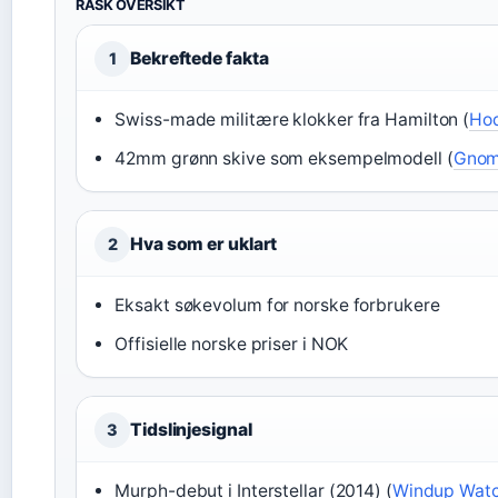
RASK OVERSIKT
Bekreftede fakta
1
Swiss-made militære klokker fra Hamilton (
Ho
42mm grønn skive som eksempelmodell (
Gnom
Hva som er uklart
2
Eksakt søkevolum for norske forbrukere
Offisielle norske priser i NOK
Tidslinjesignal
3
Murph-debut i Interstellar (2014) (
Windup Wat