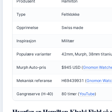
Produsent
Hamilton
Type
Feltklokke
Opprinnelse
Swiss made
Inspirasjon
Militær
Populære varianter
42mm, Murph, 38mm titani
Murph Auto-pris
$945 USD (
Gnomon Watch
Mekanisk referanse
H69439931 (
Gnomon Watc
Gangreserve (H-40)
80 timer (
YouTube
)
Hvorfor er Hamilton Khaki Field så