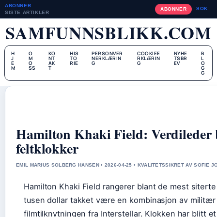
ABONNER
SOK
ABONNER
SISTE ARTIKLER
SAMFUNNSBLIKK.COM
H
O
KO
HIS
PERSONVER
COOKIEE
NYHE
B
J
M
NT
TO
NERKLÆRIN
RKLÆRIN
TSBR
L
E
O
AK
RIE
G
G
EV
O
M
SS
T
G
G
Hamilton Khaki Field: Verdileder 
feltklokker
EMIL MARIUS SOLBERG HANSEN • 2026-04-25 • KVALITETSSIKRET AV SOFIE 
Hamilton Khaki Field rangerer blant de mest siterte
tusen dollar takket være en kombinasjon av militær
filmtilknytningen fra Interstellar. Klokken har blitt 