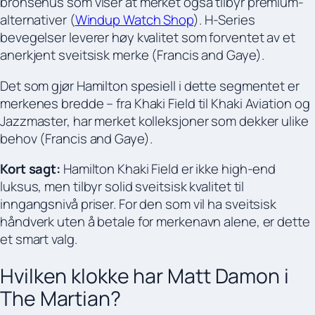
bronsehus som viser at merket også tilbyr premium-
alternativer (
Windup Watch Shop
). H-Series
bevegelser leverer høy kvalitet som forventet av et
anerkjent sveitsisk merke (Francis and Gaye).
Det som gjør Hamilton spesiell i dette segmentet er
merkenes bredde – fra Khaki Field til Khaki Aviation og
Jazzmaster, har merket kolleksjoner som dekker ulike
behov (Francis and Gaye).
Kort sagt:
Hamilton Khaki Field er ikke high-end
luksus, men tilbyr solid sveitsisk kvalitet til
inngangsnivå priser. For den som vil ha sveitsisk
håndverk uten å betale for merkenavn alene, er dette
et smart valg.
Hvilken klokke har Matt Damon i
The Martian?