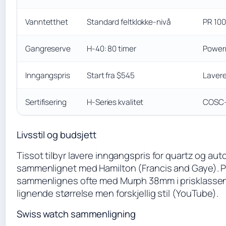
Vanntetthet
Standard feltklokke-nivå
PR 100
Gangreserve
H-40: 80 timer
Powerm
Inngangspris
Start fra $545
Lavere
Sertifisering
H-Series kvalitet
COSC-s
Livsstil og budsjett
Tissot tilbyr lavere inngangspris for quartz og au
sammenlignet med Hamilton (Francis and Gaye). 
sammenlignes ofte med Murph 38mm i prisklasse
lignende størrelse men forskjellig stil (YouTube).
Swiss watch sammenligning