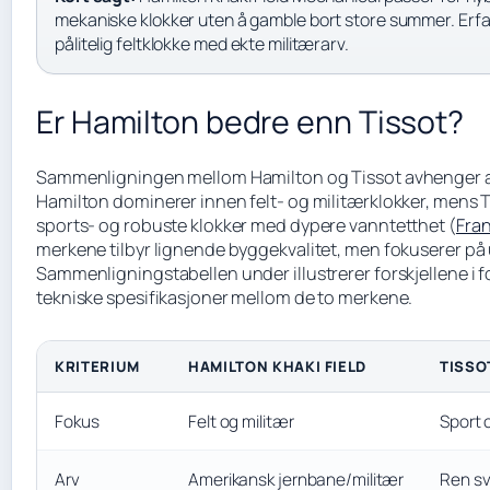
mekaniske klokker uten å gamble bort store summer. Erfa
pålitelig feltklokke med ekte militærarv.
Er Hamilton bedre enn Tissot?
Sammenligningen mellom Hamilton og Tissot avhenger av
Hamilton dominerer innen felt- og militærklokker, mens T
sports- og robuste klokker med dypere vanntetthet (
Fran
merkene tilbyr lignende byggekvalitet, men fokuserer på
Sammenligningstabellen under illustrerer forskjellene i 
tekniske spesifikasjoner mellom de to merkene.
KRITERIUM
HAMILTON KHAKI FIELD
TISSO
Fokus
Felt og militær
Sport 
Arv
Amerikansk jernbane/militær
Ren sv