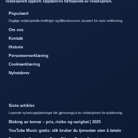
redaksjonelt oppsett. Oppdateres fortlopende av redaksjonen.
Populaert
Daglige redaksjonelle briefinger og tillitsressurser, kuratert for rask verifisering.
Om oss
Kontakt
Historie
Personvernerklæring
Cookieerklæring
Nyhetsbrev
Siste artikler
Lopende nyhetsoppdateringer blir gjennomga tt av redaksjonen for publisering.
Bleking av tenner – pris, risiko og varighet | 2025
YouTube Music gratis: slik bruker du tjenesten uten å betale