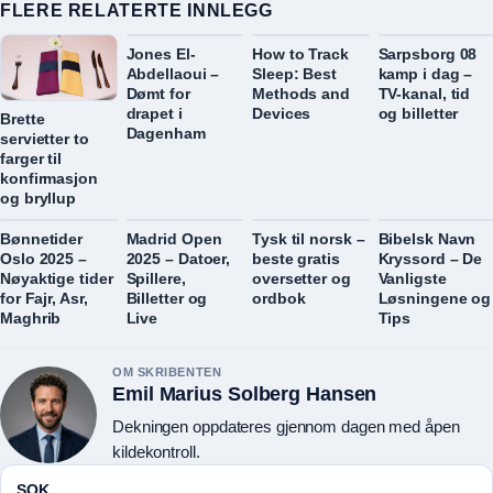
FLERE RELATERTE INNLEGG
Jones El-
How to Track
Sarpsborg 08
Abdellaoui –
Sleep: Best
kamp i dag –
Dømt for
Methods and
TV-kanal, tid
drapet i
Devices
og billetter
Brette
Dagenham
servietter to
farger til
konfirmasjon
og bryllup
Bønnetider
Madrid Open
Tysk til norsk –
Bibelsk Navn
Oslo 2025 –
2025 – Datoer,
beste gratis
Kryssord – De
Nøyaktige tider
Spillere,
oversetter og
Vanligste
for Fajr, Asr,
Billetter og
ordbok
Løsningene og
Maghrib
Live
Tips
OM SKRIBENTEN
Emil Marius Solberg Hansen
Dekningen oppdateres gjennom dagen med åpen
kildekontroll.
SOK