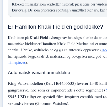
Klokkeentusiaster som verdsetter historisk presedens bør vurder
førstevalg. De som prioriterer sportslig vanntetthet over arv, kan 
Er Hamilton Khaki Field en god klokke?
Kvaliteten på Khaki Field avhenger av hva slags klokke du er ute
mekaniske klokker er Hamilton Khaki Field Mechanical et utme
er enkel å bruke, vedlikeholde og gir en autentisk opplevelse (
Ho
har lignende byggekvalitet, materialer og bevegelser med god ver
Timepieces
).
Automatisk variant anmeldelse
King Auto-modellen (Ref. H64455533) leverer H-40 kali
gangreserve, noe som er imponerende i dette segmentet (
$945 USD tilbyr en spesiell film-inspirert estetikk med rø
sekundsviseren (Gnomon Watches).