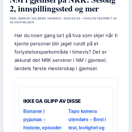
2, innspillingssted og mer
EMIL MARIUS SOLBERG HANSEN • 2026-05-30 • KVALITETSSIKRET AV
OLIVER NILSEN
Har du noen gang lurt på hva som skjer når ti
kjente personer blir jaget rundt på et
forlystelsesparkområde i timevis? Det er
akkurat det NRK serverer i
NM i gjemsel
,
landets første mesterskap i gjemsel.
IKKE GA GLIPP AV DISSE
Bananer i
Tapo kamera
pyjamas –
utendørs – Best i
historie, episoder
test, lovlighet og