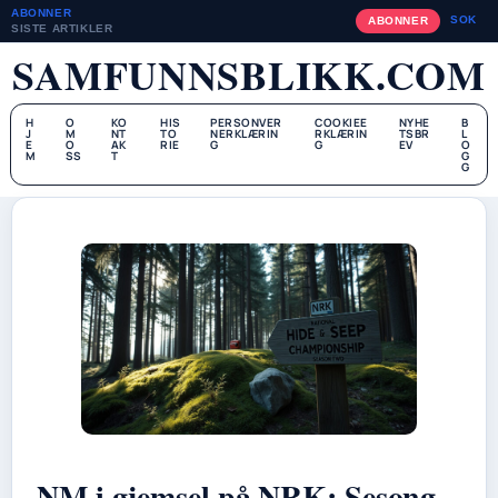
ABONNER
SOK
ABONNER
SISTE ARTIKLER
SAMFUNNSBLIKK.COM
H
O
KO
HIS
PERSONVER
COOKIEE
NYHE
B
J
M
NT
TO
NERKLÆRIN
RKLÆRIN
TSBR
L
E
O
AK
RIE
G
G
EV
O
M
SS
T
G
G
NM i gjemsel på NRK: Sesong