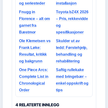
og seriesteder
installasjon
Fnugg in
Toyota bZ4X 2026
Florence – alt om
– Pris, rekkevidde
garnet fra
og
Bæstmor
spesifikasjoner
Ole Klemetsen vs
Skulder ut av
Frank Løke:
ledd: Førstehjelp,
Resultat, kritikk
behandling og
og bakgrunn
rehabilitering
One Piece Arcs:
Saftig rullekake
Complete List in
med bringebær –
Chronological
enkel oppskrift og
Order
tips
4 RELATERTE INNLEGG