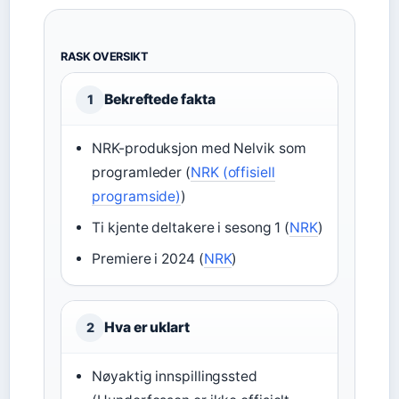
RASK OVERSIKT
Bekreftede fakta
1
NRK-produksjon med Nelvik som
programleder (
NRK (offisiell
programside)
)
Ti kjente deltakere i sesong 1 (
NRK
)
Premiere i 2024 (
NRK
)
Hva er uklart
2
Nøyaktig innspillingssted