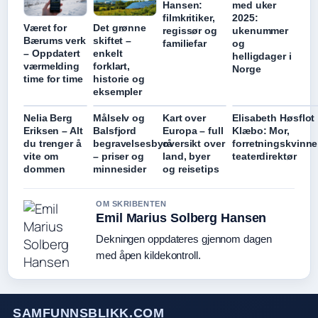
Hansen:
med uker
filmkritiker,
2025:
Været for
Det grønne
regissør og
ukenummer
Bærums verk
skiftet –
familiefar
og
– Oppdatert
enkelt
helligdager i
værmelding
forklart,
Norge
time for time
historie og
eksempler
Nelia Berg
Målselv og
Kart over
Elisabeth Høsflot
Eriksen – Alt
Balsfjord
Europa – full
Klæbo: Mor,
du trenger å
begravelsesbyrå
oversikt over
forretningskvinne
vite om
– priser og
land, byer
teaterdirektør
dommen
minnesider
og reisetips
OM SKRIBENTEN
Emil Marius Solberg Hansen
Dekningen oppdateres gjennom dagen
med åpen kildekontroll.
SAMFUNNSBLIKK.COM