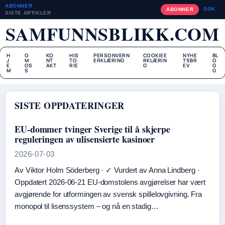
ABONNER
SOK
ABONNER
SISTE ARTIKLER
SAMFUNNSBLIKK.COM
H
O
KO
HIS
PERSONVERN
COOKIEE
NYHE
BL
J
M
NT
TO
ERKLÆRING
RKLÆRIN
TSBR
O
E
OS
AKT
RIE
G
EV
G
M
S
G
SISTE OPPDATERINGER
EU-dommer tvinger Sverige til å skjerpe
reguleringen av ulisensierte kasinoer
2026-07-03
Av Viktor Holm Söderberg · ✓ Vurdert av Anna Lindberg ·
Oppdatert 2026-06-21 EU-domstolens avgjørelser har vært
avgjørende for utformingen av svensk spillelovgivning. Fra
monopol til lisenssystem – og nå en stadig…