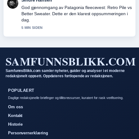
Sindre Hansen
God gjennomgang av Patagonia fleecevest: Retro Pile vs
Better Sweater. Dette er den klarest oppsummeringen i
dag.
5 MIN SIDEN
SAMFUNNSBLIKK.COM
SamfunnsBlikk.com samler nyheter, guider og analyser i et moderne
redaksjonelt oppsett. Oppdateres fortlopende av redaksjonen.
POPULAERT
Daglige redaksjonelle briefinger og tillitsressurser, kuratert for rask verifisering.
Om oss
Kontakt
Historie
Personvernerklæring