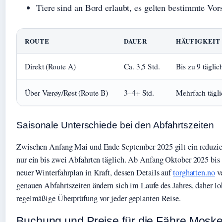
Tiere sind an Bord erlaubt, es gelten bestimmte Vor
ROUTE
DAUER
HÄUFIGKEIT
Direkt (Route A)
Ca. 3,5 Std.
Bis zu 9 täglic
Über Værøy/Røst (Route B)
3–4+ Std.
Mehrfach tägli
Saisonale Unterschiede bei den Abfahrtszeiten
Zwischen Anfang Mai und Ende September 2025 gilt ein reduzie
nur ein bis zwei Abfahrten täglich. Ab Anfang Oktober 2025 bis 
neuer Winterfahrplan in Kraft, dessen Details auf
torghatten.no
ve
genauen Abfahrtszeiten ändern sich im Laufe des Jahres, daher lo
regelmäßige Überprüfung vor jeder geplanten Reise.
Buchung und Preise für die Fähre Mosk