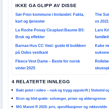
IKKE GA GLIPP AV DISSE
Sør-Fron kommune i Innlandet: Fakta,
The Su
kart og tjenester
vs 2021
La Roche Posay Cicaplast Baume B5:
Lars Kr
Bruk og effekter
familiel
Barnas Hus CC Vest: guide til butikken
Kake me
på Oslos vestkant
suksess
Fleece Vest Dame – Beste for norsk
Rollebe
vinter 2025
skuespi
4 RELATERTE INNLEGG
Bakt potet i mikro – rask og trygg oppskrift | Steketid og
Brun og blid-guide: solsenger, priser og aldersgrense
MG Marvel R 2025: pris, spesifikasjoner og rekkevidde