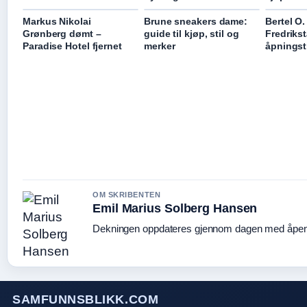
Markus Nikolai
Brune sneakers dame:
Bertel O.
Grønberg dømt –
guide til kjøp, stil og
Fredriks
Paradise Hotel fjernet
merker
åpningst
OM SKRIBENTEN
Emil Marius Solberg Hansen
Dekningen oppdateres gjennom dagen med åpen k
SAMFUNNSBLIKK.COM