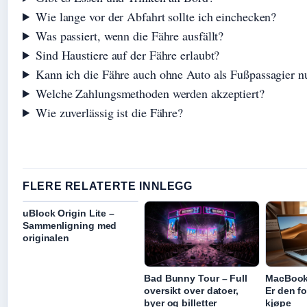
Wie lange vor der Abfahrt sollte ich einchecken?
Was passiert, wenn die Fähre ausfällt?
Sind Haustiere auf der Fähre erlaubt?
Kann ich die Fähre auch ohne Auto als Fußpassagier n
Welche Zahlungsmethoden werden akzeptiert?
Wie zuverlässig ist die Fähre?
FLERE RELATERTE INNLEGG
uBlock Origin Lite –
Sammenligning med
originalen
Bad Bunny Tour – Full
MacBook 
oversikt over datoer,
Er den fo
byer og billetter
kjøpe