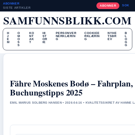
ABONNER
SOK
ABONNER
SISTE ARTIKLER
SAMFUNNSBLIKK.COM
H
O
KO
HI
PERSONVER
COOKIEE
NYHE
B
J
M
NT
ST
NERKLÆRIN
RKLÆRIN
TSBR
L
E
O
AK
OR
G
G
EV
O
M
S
T
IE
G
S
G
Fähre Moskenes Bodø – Fahrplan, 
Buchungstipps 2025
EMIL MARIUS SOLBERG HANSEN • 2026-04-16 • KVALITETSSIKRET AV HANNE 