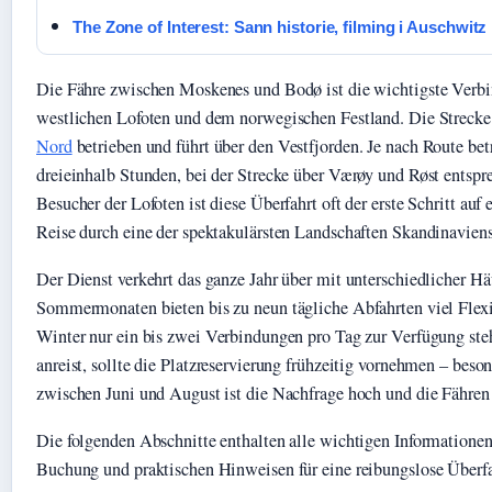
The Zone of Interest: Sann historie, filming i Auschwitz
Die Fähre zwischen Moskenes und Bodø ist die wichtigste Verb
westlichen Lofoten und dem norwegischen Festland. Die Streck
Nord
betrieben und führt über den Vestfjorden. Je nach Route bet
dreieinhalb Stunden, bei der Strecke über Værøy und Røst entspr
Besucher der Lofoten ist diese Überfahrt oft der erste Schritt auf
Reise durch eine der spektakulärsten Landschaften Skandinaviens
Der Dienst verkehrt das ganze Jahr über mit unterschiedlicher Hä
Sommermonaten bieten bis zu neun tägliche Abfahrten viel Flexi
Winter nur ein bis zwei Verbindungen pro Tag zur Verfügung st
anreist, sollte die Platzreservierung frühzeitig vornehmen – beso
zwischen Juni und August ist die Nachfrage hoch und die Fähren f
Die folgenden Abschnitte enthalten alle wichtigen Informationen
Buchung und praktischen Hinweisen für eine reibungslose Überfa