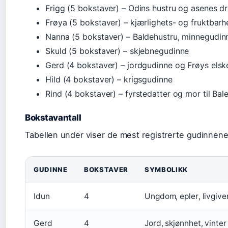
Frigg (5 bokstaver) – Odins hustru og asenes d
Frøya (5 bokstaver) – kjærlighets- og fruktbar
Nanna (5 bokstaver) – Baldehustru, minnegudin
Skuld (5 bokstaver) – skjebnegudinne
Gerd (4 bokstaver) – jordgudinne og Frøys els
Hild (4 bokstaver) – krigsgudinne
Rind (4 bokstaver) – fyrstedatter og mor til Bal
Bokstavantall
Tabellen under viser de mest registrerte gudinnen
GUDINNE
BOKSTAVER
SYMBOLIKK
Idun
4
Ungdom, epler, livgiv
Gerd
4
Jord, skjønnhet, vinter