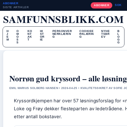
ABONNER
SOK
ABONNER
SISTE ARTIKLER
SAMFUNNSBLIKK.COM
H
O
KO
HI
PERSONVER
COOKIEE
NYHE
B
J
M
NT
ST
NERKLÆRIN
RKLÆRIN
TSBR
L
E
O
AK
OR
G
G
EV
O
M
S
T
IE
G
S
G
Norrøn gud kryssord – alle løsning
EMIL MARIUS SOLBERG HANSEN • 2026-04-25 • KVALITETSSIKRET AV SOFIE 
Kryssordkjempen har over 57 løsningsforslag for «
Loke og Frøy dekker flesteparten av ledetrådene. H
etter antall bokstaver.