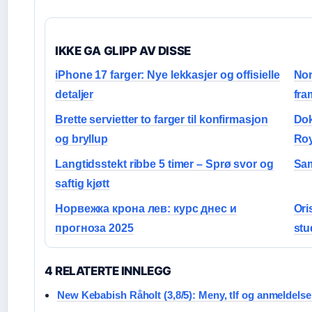
IKKE GA GLIPP AV DISSE
iPhone 17 farger: Nye lekkasjer og offisielle
Nor
detaljer
fra
Brette servietter to farger til konfirmasjon
Dok
og bryllup
Roy
Langtidsstekt ribbe 5 timer – Sprø svor og
Sam
saftig kjøtt
Норвежка крона лев: курс днес и
Ori
прогноза 2025
stu
4 RELATERTE INNLEGG
New Kebabish Råholt (3,8/5): Meny, tlf og anmeldelse