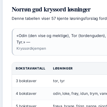
Norrøn gud kryssord løsninger
Denne tabellen viser 57 kjente løsningsforslag forde
«Odin (den vise og mektige), Tor (tordenguden), 
Tyr.» —
Kryssordkjempen
BOKSTAVANTALL
LØSNINGER
3 bokstaver
tor, tyr
4 bokstaver
odin, loke, frøy, idun, trym, vane,
5 bokstaver
frøya, brage, frigg, nanna, njord,