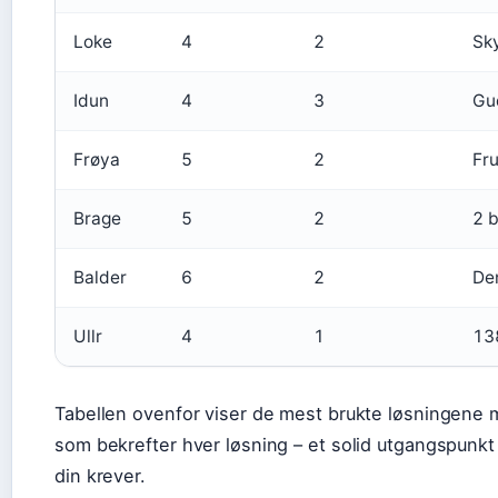
Loke
4
2
Sk
Idun
4
3
Gud
Frøya
5
2
Fr
Brage
5
2
2 b
Balder
6
2
De
Ullr
4
1
138
Tabellen ovenfor viser de mest brukte løsningene 
som bekrefter hver løsning – et solid utgangspunk
din krever.