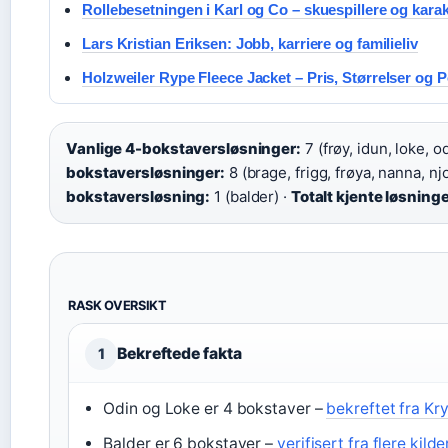
Rollebesetningen i Karl og Co – skuespillere og karak
Lars Kristian Eriksen: Jobb, karriere og familieliv
Holzweiler Rype Fleece Jacket – Pris, Størrelser og P
Vanlige 4-bokstaversløsninger:
7 (frøy, idun, loke, o
bokstaversløsninger:
8 (brage, frigg, frøya, nanna, njor
bokstaversløsning:
1 (balder) ·
Totalt kjente løsninge
RASK OVERSIKT
Bekreftede fakta
1
Odin og Loke er 4 bokstaver –
bekreftet fra K
Balder er 6 bokstaver –
verifisert fra flere kilde