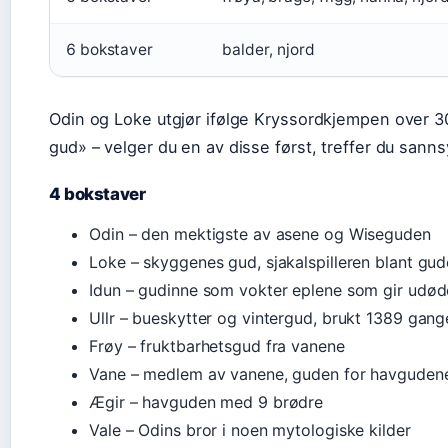
6 bokstaver
balder, njord
Odin og Loke utgjør ifølge Kryssordkjempen over 30
gud» – velger du en av disse først, treffer du sannsy
4 bokstaver
Odin – den mektigste av asene og Wiseguden
Loke – skyggenes gud, sjakalspilleren blant gu
Idun – gudinne som vokter eplene som gir udød
Ullr – bueskytter og vintergud, brukt 1389 gang
Frøy – fruktbarhetsgud fra vanene
Vane – medlem av vanene, guden for havguden
Ægir – havguden med 9 brødre
Vale – Odins bror i noen mytologiske kilder