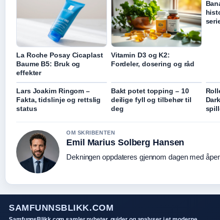
Bana
hist
seri
La Roche Posay Cicaplast
Vitamin D3 og K2:
Baume B5: Bruk og
Fordeler, dosering og råd
effekter
Lars Joakim Ringom –
Bakt potet topping – 10
Roll
Fakta, tidslinje og rettslig
deilige fyll og tilbehør til
Dark
status
deg
spil
OM SKRIBENTEN
Emil Marius Solberg Hansen
Dekningen oppdateres gjennom dagen med åpen k
SAMFUNNSBLIKK.COM
SamfunnsBlikk.com samler nyheter, guider og analyser i et moderne