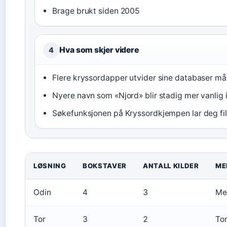
Brage brukt siden 2005
Hva som skjer videre
4
Flere kryssordapper utvider sine databaser må
Nyere navn som «Njord» blir stadig mer vanlig 
Søkefunksjonen på Kryssordkjempen lar deg filt
LØSNING
BOKSTAVER
ANTALL KILDER
ME
Odin
4
3
Me
Tor
3
2
To