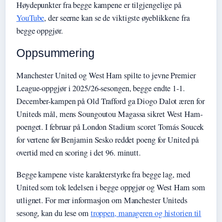
Høydepunkter fra begge kampene er tilgjengelige på
YouTube
, der seerne kan se de viktigste øyeblikkene fra
begge oppgjør.
Oppsummering
Manchester United og West Ham spilte to jevne Premier
League-oppgjør i 2025/26-sesongen, begge endte 1-1.
December-kampen på Old Trafford ga Diogo Dalot æren for
Uniteds mål, mens Soungoutou Magassa sikret West Ham-
poenget. I februar på London Stadium scoret Tomás Soucek
for vertene før Benjamin Sesko reddet poeng for United på
overtid med en scoring i det 96. minutt.
Begge kampene viste karakterstyrke fra begge lag, med
United som tok ledelsen i begge oppgjør og West Ham som
utlignet. For mer informasjon om Manchester Uniteds
sesong, kan du lese om
troppen, manageren og historien til