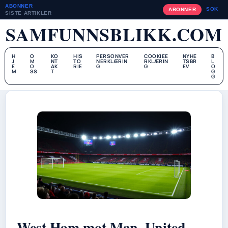
ABONNER
SOK
ABONNER
SISTE ARTIKLER
SAMFUNNSBLIKK.COM
H
O
KO
HIS
PERSONVER
COOKIEE
NYHE
B
J
M
NT
TO
NERKLÆRIN
RKLÆRIN
TSBR
L
E
O
AK
RIE
G
G
EV
O
M
SS
T
G
G
West Ham mot Man. United –