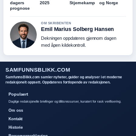
dagers
2025
Stjernekamp
og Norge
prognose
OM SKRIBENTEN
Emil Marius Solberg Hansen
Dekningen oppdateres gjennom dagen
med åpen kildekontroll.
SAMFUNNSBLIKK.COM
SamfunnsBlikk.com samler nyheter, guider og analyser i et moderne
redaksjonelt oppsett. Oppdateres fortlopende av redaksjonen.
Populaert
Daglige redaksjonelle briefinger og tillitsressurser, kuratert for rask verifisering.
Om oss
Kontakt
Historie
Personvernerklæring