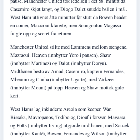
pause. Manchester United tok ledelsen i det 58. minutt da
Casemiro skjøt langt, og Diogo Dalot snudde ballen i mål.
West Ham utlignet åtte minutter før slutt da Bowen headet
en corner, Mazraoui klarerte, men Soungoutou Magassa
fulgte opp og scoret fra returen.
Manchester United stilte med Lammens mellom stengene,
Mazraoui, Heaven (innbytter Yoro i pausen), Shaw
(innbytter Martinez) og Dalot (innbytter Dorgu).
Midtbanen besto av Amad, Casemiro, kaptein Fernandes,
Mbeumo og Cunha (innbytter Ugarte), med Zirkzee
(innbytter Mount) på topp. Heaven og Shaw mottok gule
kort.
West Hams lag inkluderte Areola som keeper, Wan-
Bissaka, Mavropanos, Todibo og Diouf i forsvar. Magassa
og Potts (innbytter Irving) utgjorde midtbanen, med Soucek
(innbytter Kanté), Bowen, Fernandes og Wilson (innbytter