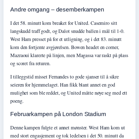
Andre omgang – desemberkampen
I det 58. minutt kom breaket for United. Casemiro sitt
langskudd traff godt, og Dalot snudde ballen i mål til 1-0.
West Ham presset på for et utligning, og i det 83. minutt
kom den fortjente avgjørelsen. Bowen headet en corner,
Mazraoui klarerte på linjen, men Magassa var raskt på plass
og scoret fra returen.
I tilleggstid misset Fernandes to gode sjanser til å sikre
seieren for hjemmelaget. Han fikk blant annet en god
mulighet som ble reddet, og United måtte nøye seg med ett
poeng.
Februarkampen på London Stadium
Denne kampen fulgte et annet mønster. West Ham kom ut
med stort engasjement og tok ledelsen i det 50. minutt da