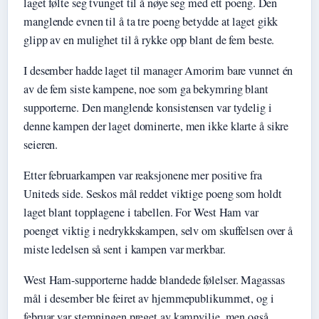
laget følte seg tvunget til å nøye seg med ett poeng. Den
manglende evnen til å ta tre poeng betydde at laget gikk
glipp av en mulighet til å rykke opp blant de fem beste.
I desember hadde laget til manager Amorim bare vunnet én
av de fem siste kampene, noe som ga bekymring blant
supporterne. Den manglende konsistensen var tydelig i
denne kampen der laget dominerte, men ikke klarte å sikre
seieren.
Etter februarkampen var reaksjonene mer positive fra
Uniteds side. Seskos mål reddet viktige poeng som holdt
laget blant topplagene i tabellen. For West Ham var
poenget viktig i nedrykkskampen, selv om skuffelsen over å
miste ledelsen så sent i kampen var merkbar.
West Ham-supporterne hadde blandede følelser. Magassas
mål i desember ble feiret av hjemmepublikummet, og i
februar var stemningen preget av kampvilje, men også