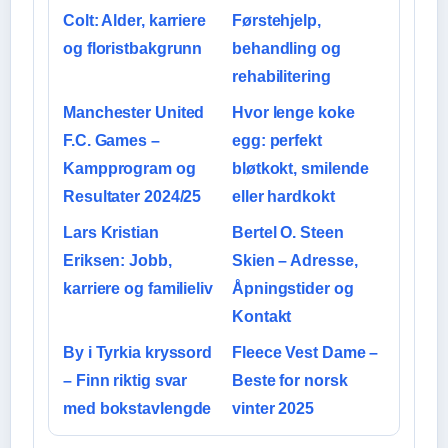
Colt: Alder, karriere
Førstehjelp,
og floristbakgrunn
behandling og
rehabilitering
Manchester United
Hvor lenge koke
F.C. Games –
egg: perfekt
Kampprogram og
bløtkokt, smilende
Resultater 2024/25
eller hardkokt
Lars Kristian
Bertel O. Steen
Eriksen: Jobb,
Skien – Adresse,
karriere og familieliv
Åpningstider og
Kontakt
By i Tyrkia kryssord
Fleece Vest Dame –
– Finn riktig svar
Beste for norsk
med bokstavlengde
vinter 2025