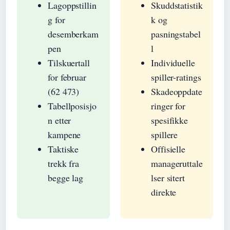
Lagoppstillin
Skuddstatistik
g for
k og
desemberkam
pasningstabel
pen
l
Tilskuertall
Individuelle
for februar
spiller-ratings
(62 473)
Skadeoppdate
Tabellposisjo
ringer for
n etter
spesifikke
kampene
spillere
Taktiske
Offisielle
trekk fra
manageruttale
begge lag
lser sitert
direkte