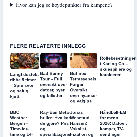
Hvor kan jeg se høydepunkter fra kampene?
FLERE RELATERTE INNLEGG
Rollebesetningen
i Karl og Co –
skuespillere og
Bad Bunny
Butinox
Langtidsstekt
karakterer
Tour – Full
Terrassebeis
ribbe 5 timer
oversikt over
Farger –
– Sprø svor
datoer, byer
Oversikt
og saftig
og billetter
over nyanser
kjøtt
og valgips
BBC
Ray-Ban Meta-
Jonas
Håndball-EM
Weather
briller: Hva kan
Wesetrud
for menn
Bergen –
de gjøre? Pris
Hansen:
2026: Datoer,
Time-for-
og
Vokalist,
kamper, TV-
time og 14-
spesifikasjoner
Fixation og
sendinger