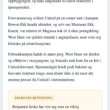
oppbyggingen, og hans langskudd til Dalot resulterte i
åpningsmålet.
Forsvarsmessig sviktet United på en corner sent i kampen.
Bowen fikk headet uhindret, og selv om Mazraoui fikk
klarert, var returen til Magassa nok til å sikre poengdeling.
West Ham var sjelden truende i angrepsfasen, men viste seg
kliniske på retursituasjoner.
Februarkampen hadde et annet preg. West Ham var direkte
og effektive i overgangene, og Souceks mål kom fra en feil i
United-forsvaret. Hjemmelaget holdt godt bakover og
forsvarte ledelsen lenge, men klarte ikke å stå imot det
enorme presset fra United i sluttminuttene.
SESKO SIN BETYDNING
Benjamin Sesko har vist seg som en viktig