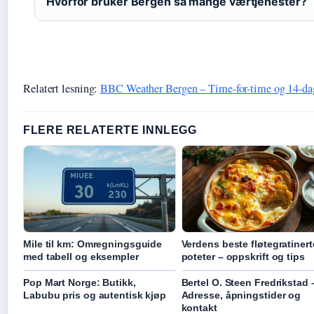
Hvorfor bruker Bergen så mange værtjenester?
Relatert lesning:
BBC Weather Bergen – Time-for-time og 14-da
FLERE RELATERTE INNLEGG
Mile til km: Omregningsguide
Verdens beste fløtegratinert
med tabell og eksempler
poteter – oppskrift og tips
Pop Mart Norge: Butikk,
Bertel O. Steen Fredrikstad 
Labubu pris og autentisk kjøp
Adresse, åpningstider og
kontakt