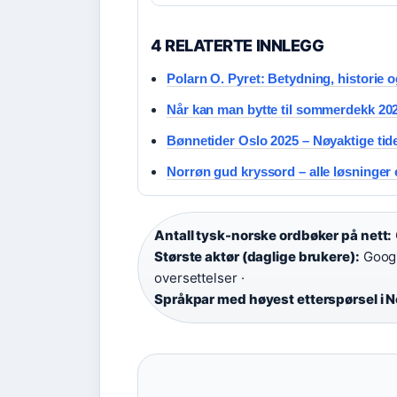
4 RELATERTE INNLEGG
Polarn O. Pyret: Betydning, historie o
Når kan man bytte til sommerdekk 202
Bønnetider Oslo 2025 – Nøyaktige tide
Norrøn gud kryssord – alle løsninger 
Antall tysk-norske ordbøker på nett:
Største aktør (daglige brukere):
Googl
oversettelser ·
Språkpar med høyest etterspørsel i N