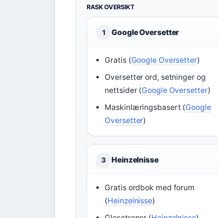
RASK OVERSIKT
Google Oversetter
1
Gratis (
Google Oversetter
)
Oversetter ord, setninger og
nettsider (
Google Oversetter
)
Maskinlæringsbasert (
Google
Oversetter
)
Heinzelnisse
3
Gratis ordbok med forum
(
Heinzelnisse
)
Glosetrener (
Heinzelnisse
)