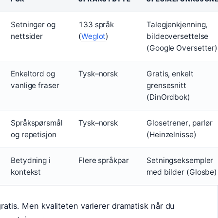
Setninger og
133 språk
Talegjenkjenning,
nettsider
(
Weglot
)
bildeoversettelse
(Google Oversetter)
Enkeltord og
Tysk–norsk
Gratis, enkelt
vanlige fraser
grensesnitt
(DinOrdbok)
Språkspørsmål
Tysk–norsk
Glosetrener, parlør
og repetisjon
(Heinzelnisse)
Betydning i
Flere språkpar
Setningseksempler
kontekst
med bilder (Glosbe)
gratis. Men kvaliteten varierer dramatisk når du