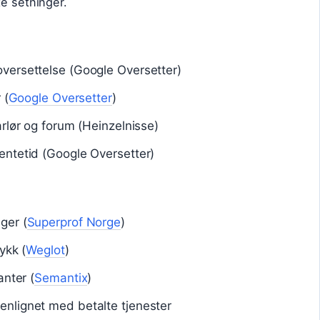
te setninger.
versettelse (Google Oversetter)
 (
Google Oversetter
)
arlør og forum (Heinzelnisse)
entetid (Google Oversetter)
ger (
Superprof Norge
)
ykk (
Weglot
)
anter (
Semantix
)
nlignet med betalte tjenester