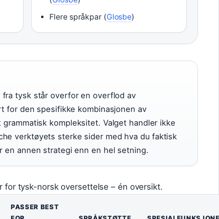
Flere språkpar (
Glosbe
)
fra tysk står overfor en overflod av
ert for den spesifikke kombinasjonen av
sk grammatisk kompleksitet. Valget handler ikke
che verktøyets sterke sider med hva du faktisk
er en annen strategi enn en hel setning.
er for tysk-norsk oversettelse – én oversikt.
PASSER BEST
FOR
SPRÅKSTØTTE
SPESIALFUNKSJON