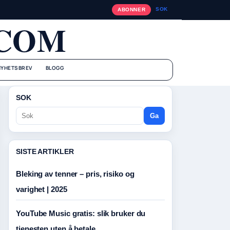
SOK
ABONNER
.COM
NYHETSBREV
BLOGG
SOK
Ga
SISTE ARTIKLER
Bleking av tenner – pris, risiko og
varighet | 2025
YouTube Music gratis: slik bruker du
tjenesten uten å betale