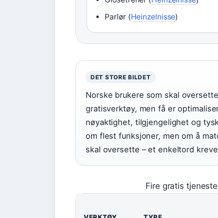
Parlør (
Heinzelnisse
)
DET STORE BILDET
Norske brukere som skal oversette 
gratisverktøy, men få er optimalis
nøyaktighet, tilgjengelighet og ty
om flest funksjoner, men om å mat
skal oversette – et enkeltord krev
Fire gratis tjenest
VERKTØY
TYPE