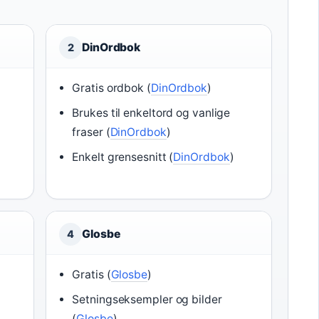
DinOrdbok
2
Gratis ordbok (
DinOrdbok
)
Brukes til enkeltord og vanlige
fraser (
DinOrdbok
)
Enkelt grensesnitt (
DinOrdbok
)
Glosbe
4
Gratis (
Glosbe
)
Setningseksempler og bilder
(
Glosbe
)