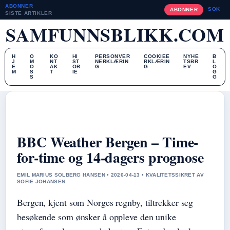
ABONNER
SOK
ABONNER
SISTE ARTIKLER
SAMFUNNSBLIKK.COM
H
O
KO
HI
PERSONVER
COOKIEE
NYHE
B
J
M
NT
ST
NERKLÆRIN
RKLÆRIN
TSBR
L
E
O
AK
OR
G
G
EV
O
M
S
T
IE
G
S
G
BBC Weather Bergen – Time-
for-time og 14-dagers prognose
EMIL MARIUS SOLBERG HANSEN • 2026-04-13 • KVALITETSSIKRET AV
SOFIE JOHANSEN
Bergen, kjent som Norges regnby, tiltrekker seg
besøkende som ønsker å oppleve den unike