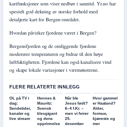
kartfunksjoner som viser nedbør i sanntid. Yr.no har
spesielt god dekning av norske forhold med
detaljerte kart for Bergen-området.
Hvordan påvirker fjordene været i Bergen?
Bergensfjorden og de omliggende fjordene
modererer temperaturen og bidrar til den høye
luftfuktigheten. Fjordene kan også kanalisere vind
og skape lokale variasjoner i værmønstrene.
FLERE RELATERTE INNLEGG
OL på TV i
Hennes &
Når ble
Hvor gammel
dag:
Mauritz:
Jesus født?
er Haaland?
Sendetider,
Svensk
6–4 f.Kr. –
Alder,
kanaler og
klesgigant
men vi feirer
formue,
live stream
og dens
25.
kjæreste og
opprinnelse
desember
mer