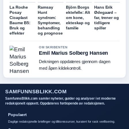
La Roche
Ramsay
Björn Borgs
Hans Erik
Posay
Hunt
ektefelle: Alt
Ødegaard –
Cicaplast
syndrom:
om kone,
far, trener og
Baume B5:
Symptomer,
ekteskap og
tidligere
Bruk og
behandling
familie
spiller
effekter
og prognose
OM SKRIBENTEN
Emil Marius Solberg Hansen
Dekningen oppdateres gjennom dagen
med åpen kildekontroll.
SAMFUNNSBLIKK.COM
SamfunnsBlikk.com samler nyheter, guider og analyser i et moderne
redaksjonelt oppsett. Oppdateres fortlopende av redaksjonen.
Populaert
Daglige redaksjonelle briefinger og tillitsressurser, kuratert for rask verifisering.