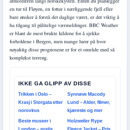
atmosfæren langs norskekysten. Enten du planlegger
en tur til Fløyen, en fottur i nærliggende fjell eller
bare ønsker å forstå det daglige været, er det viktig å
ha tilgang til pålitelige værmeldinger. BBC Weather
er blant de mest brukte kildene for å sjekke
forholdene i Bergen, men mange lurer på hvor
nøyaktig disse prognosene er for et område med så
komplekst terreng.
IKKE GA GLIPP AV DISSE
Trikken i Oslo –
Synnøve Macody
Krasj i Storgata etter
Lund – Alder, filmer,
norovirus
kjæreste og mer
Beste museer i
Holzweiler Rype
London – gratis
Fleece Jacket – Pris,