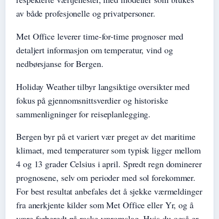
av både profesjonelle og privatpersoner.
Met Office leverer time-for-time prognoser med
detaljert informasjon om temperatur, vind og
nedbørsjanse for Bergen.
Holiday Weather tilbyr langsiktige oversikter med
fokus på gjennomsnittsverdier og historiske
sammenligninger for reiseplanlegging.
Bergen byr på et variert vær preget av det maritime
klimaet, med temperaturer som typisk ligger mellom
4 og 13 grader Celsius i april. Spredt regn dominerer
prognosene, selv om perioder med sol forekommer.
For best resultat anbefales det å sjekke værmeldinger
fra anerkjente kilder som Met Office eller Yr, og å
være forberedt på raske væromslag. Hvis du også er