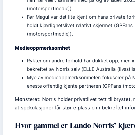
han har vært sammen med på og av siden 202
(motorsportmedie)).
Før Magui var det lite kjent om hans private forh
holdt kjærlighetslivet relativt skjermet (GPFans
(motorsportmedie)).
Medieoppmerksomhet
Rykter om andre forhold har dukket opp, men in
bekreftet av Norris selv (ELLE Australia (livsstil
Mye av medieoppmerksomheten fokuserer på 
eneste offentlig kjente partneren (GPFans (mot
Mønsteret: Norris holder privatlivet tett til brystet
at spekulasjoner får større plass enn bekreftet inf
Hvor gammel er Lando Norris’ kjær