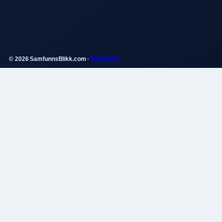
© 2026 SamfunnsBlikk.com ·
WorldRSS