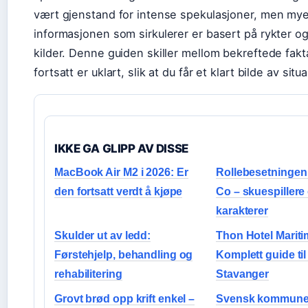
vært gjenstand for intense spekulasjoner, men my
informasjonen som sirkulerer er basert på rykter og
kilder. Denne guiden skiller mellom bekreftede fak
fortsatt er uklart, slik at du får et klart bilde av sit
IKKE GA GLIPP AV DISSE
MacBook Air M2 i 2026: Er
Rollebesetningen 
den fortsatt verdt å kjøpe
Co – skuespillere
karakterer
Skulder ut av ledd:
Thon Hotel Mariti
Førstehjelp, behandling og
Komplett guide til 
rehabilitering
Stavanger
Grovt brød opp krift enkel –
Svensk kommune