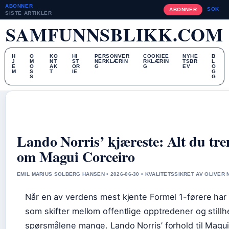
ABONNER
SOK
ABONNER
SISTE ARTIKLER
SAMFUNNSBLIKK.COM
H
O
KO
HI
PERSONVER
COOKIEE
NYHE
B
J
M
NT
ST
NERKLÆRIN
RKLÆRIN
TSBR
L
E
O
AK
OR
G
G
EV
O
M
S
T
IE
G
S
G
Lando Norris’ kjæreste: Alt du tren
om Magui Corceiro
EMIL MARIUS SOLBERG HANSEN • 2026-06-30 • KVALITETSSIKRET AV OLIVER 
Når en av verdens mest kjente Formel 1-førere har e
som skifter mellom offentlige opptredener og stillhet
spørsmålene mange. Lando Norris’ forhold til Magui