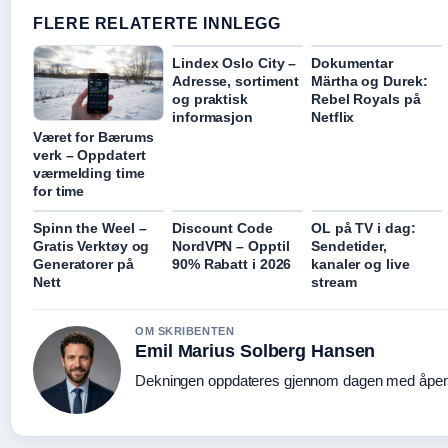
FLERE RELATERTE INNLEGG
Lindex Oslo City –
Dokumentar
Adresse, sortiment
Märtha og Durek:
og praktisk
Rebel Royals på
informasjon
Netflix
Været for Bærums
verk – Oppdatert
værmelding time
for time
Spinn the Weel –
Discount Code
OL på TV i dag:
Gratis Verktøy og
NordVPN – Opptil
Sendetider,
Generatorer på
90% Rabatt i 2026
kanaler og live
Nett
stream
OM SKRIBENTEN
Emil Marius Solberg Hansen
Dekningen oppdateres gjennom dagen med åpen k