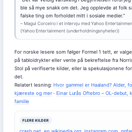
ble så mye snakk om det. Jeg opplevde at folk 
falske ting om forholdet mitt i sosiale medier.”
– Magui Corceiro i et intervju med Yahoo Entertainmen
(Yahoo Entertainment (underholdningsnyheter))
For norske lesere som følger Formel 1 tett, er valge
på tabloidrykter eller vente på bekreftelse fra Norris
Stol på verifiserte kilder, eller la spekulasjonene fo
det.
Relatert lesning:
Hvor gammel er Haaland? Alder, f
kjæreste og mer
·
Einar Lurås Oftebro – OL-debut, 
familie
FLERE KILDER
crash.net
,
en.wikipedia.org
,
instagram.com
,
gpfa