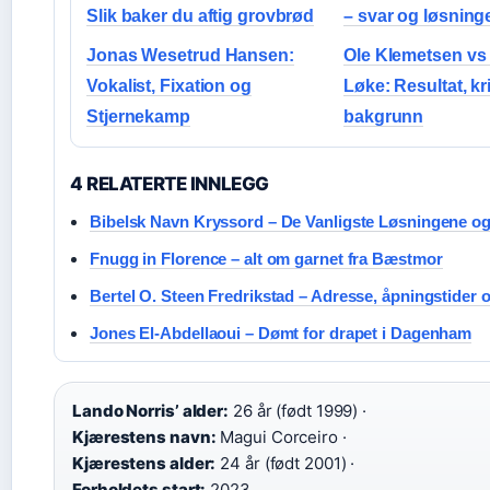
Slik baker du aftig grovbrød
– svar og løsning
Jonas Wesetrud Hansen:
Ole Klemetsen vs
Vokalist, Fixation og
Løke: Resultat, kr
Stjernekamp
bakgrunn
4 RELATERTE INNLEGG
Bibelsk Navn Kryssord – De Vanligste Løsningene og
Fnugg in Florence – alt om garnet fra Bæstmor
Bertel O. Steen Fredrikstad – Adresse, åpningstider 
Jones El-Abdellaoui – Dømt for drapet i Dagenham
Lando Norris’ alder:
26 år (født 1999) ·
Kjærestens navn:
Magui Corceiro ·
Kjærestens alder:
24 år (født 2001) ·
Forholdets start:
2023