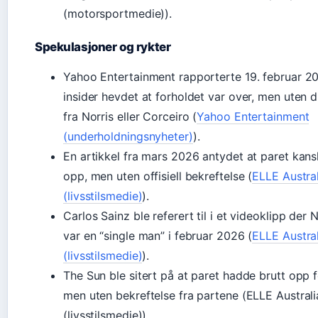
(motorsportmedie)).
Spekulasjoner og rykter
Yahoo Entertainment rapporterte 19. februar 20
insider hevdet at forholdet var over, men uten di
fra Norris eller Corceiro (
Yahoo Entertainment
(underholdningsnyheter)
).
En artikkel fra mars 2026 antydet at paret kans
opp, men uten offisiell bekreftelse (
ELLE Austral
(livsstilsmedie)
).
Carlos Sainz ble referert til i et videoklipp der 
var en “single man” i februar 2026 (
ELLE Austral
(livsstilsmedie)
).
The Sun ble sitert på at paret hadde brutt opp 
men uten bekreftelse fra partene (ELLE Australi
(livsstilsmedie)).